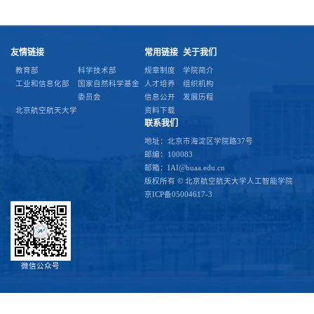
友情链接
常用链接
关于我们
教育部
科学技术部
规章制度
学院简介
工业和信息化部
国家自然科学基金
人才培养
组织机构
委员会
信息公开
发展历程
北京航空航天大学
资料下载
联系我们
地址：北京市海淀区学院路37号
邮编：100083
邮箱：IAI@buaa.edu.cn
版权所有 © 北京航空航天大学人工智能学院
京ICP备05004617-3
微信公众号