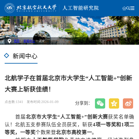
首页
>
新闻中心
>
正文
新闻中心
北航学子在首届北京市大学生“人工智能+”创新
大赛上斩获佳绩！
点击数:
1341
发布时间:2026-01-09
分享到：
首届
北京市大学生“人工智能+”创新大赛
获奖名单确
认！北航五支参赛队伍全员获奖，斩获
4项一等奖和1项二
等奖，一等奖
个数荣登
北京市高校第一
。