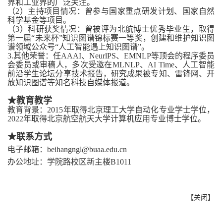
界和工业界的广泛关注。
（2）主持项目情况：曾参与国家重点研发计划、国家自然
科学基金等项目。
（3）科研获奖情况：曾被评为北航博士优秀毕业生，取得
第一届“未来杯”知识图谱锦标赛一等奖，创建和维护知识图
谱领域公众号“人工智能遇上知识图谱”。
3.其他荣誉：任AAAI、NeurlPS、EMNLP等顶会的程序委员
会委员或审稿人，多次受邀在MLNLP、AI Time、人工智能
前沿学生论坛分享技术报告，研究成果被专知、雷锋网、开
放知识图谱等知名科技自媒体报道。
★
教育教学
教育背景：2015年取得北京理工大学自动化专业学士学位，
2022年取得北京航空航天大学计算机应用专业博士学位。
★
联系方式
电子邮箱：beihangngl@buaa.edu.cn
办公地址：学院路校区新主楼B1011
【
关闭
】