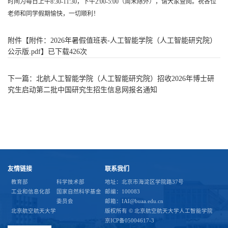
时间为每日上午8:30-11:30，下午2:00-5:00（周末除外），
请大家查阅。祝各位
老师和同学假期愉快，一切顺利！
附件【
附件：2026年暑假值班表-人工智能学院（人工智能研究院）
公示版.pdf
】已下载
426
次
下一篇：
北航人工智能学院（人工智能研究院）招收2026年博士研
究生启动第二批中国研究生招生信息网报名通知
友情链接
联系我们
教育部
科学技术部
地址：北京市海淀区学院路37号
工业和信息化部
国家自然科学基金
邮编：100083
委员会
邮箱：IAI@buaa.edu.cn
北京航空航天大学
版权所有 © 北京航空航天大学人工智能学院
京ICP备05004617-3