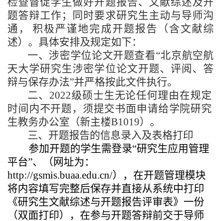
检查督促学生做好开题报告、文献综述及
开
题答辩工作；同时要求研究生主
动与导师沟
通，
积极严谨地完成开题报告（含文献综
述）。具体安排及规定如下：
一、涉密学位论文开题查看“北京航空航
天大学研究生涉密学位论文开题、评阅、答
辩与保存办法”并严格按此文件执行。
二、
2022
级硕士生无论任何理由在规定
时间内不开题，须提交书面申请给学院研究
生教务办公室（新主楼
B1019
）。
三、开题报告的信息录入及表格打印
参加开题的学生需登录“研究生应用管理
平台”、（网址为：
http://gsmis.buaa.edu.cn/
），在开题管理模块
将内容填写完整后保存并直接从系统中打印
《研究生文献综述与开题报告评审表》一份
（双面打印），在参与开题答辩前交于导师