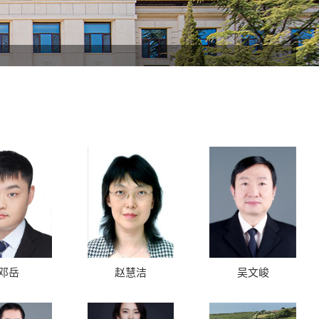
邓岳
赵慧洁
吴文峻