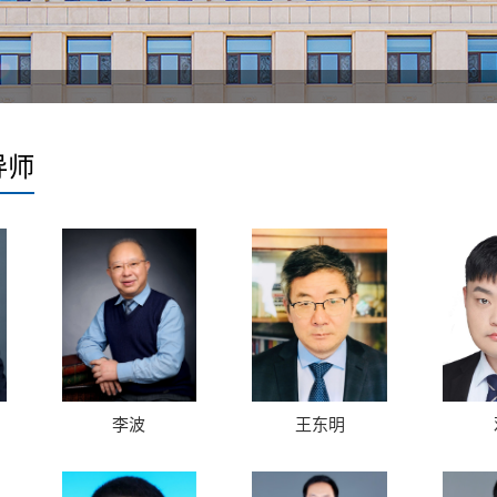
导师
李波
王东明